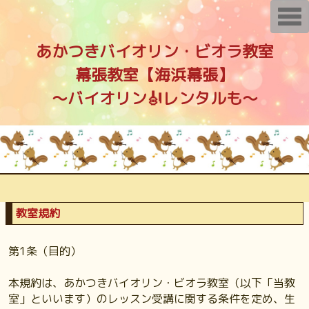
T
o
g
g
あかつきバイオリン・ビオラ教室
l
e
幕張教室【海浜幕張】
n
a
〜バイオリン🎻レンタルも〜
v
i
g
a
t
i
o
n
教室規約
第1条（目的）
本規約は、あかつきバイオリン・ビオラ教室（以下「当教
室」といいます）のレッスン受講に関する条件を定め、生